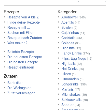
Rezepte
Kategorien
Rezepte von A bis Z
Alkoholfrei
(340)
Finde deine Rezepte
Aperitifs
(44)
Rezepte mit ...
Bowlen
(9)
Suchen mit Filtern
Caipirinhas
(44)
Rezepte nach Zutaten
Cocktails
(561)
Was trinken?
Coladas
(35)
Digestifs
(12)
Beliebte Rezepte
Fancy Drinks
(174)
Die neuesten Rezepte
Flips, Egg Nogs
(12)
Die besten Rezepte
Highballs
(32)
Rezept eintragen
Hot Drinks
(36)
Liköre
(1)
Zutaten
Limonaden
(3)
Barlexikon
Longdrinks
(356)
Die Wichtigsten
Martinis
(47)
Zutat vorschlagen
Milchshakes
(39)
Sektcocktails
(68)
Shooter
(94)
Smoothies
(23)