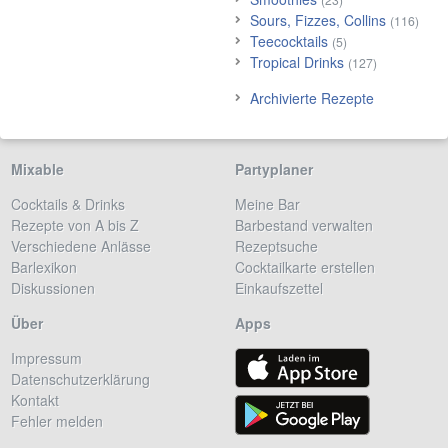
Sours, Fizzes, Collins
(116)
Teecocktails
(5)
Tropical Drinks
(127)
Archivierte Rezepte
Mixable
Partyplaner
Cocktails & Drinks
Meine Bar
Rezepte von A bis Z
Barbestand verwalten
Verschiedene Anlässe
Rezeptsuche
Barlexikon
Cocktailkarte erstellen
Diskussionen
Einkaufszettel
Über
Apps
Impressum
Datenschutzerklärung
Kontakt
Fehler melden