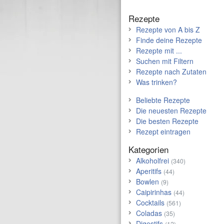
Rezepte
Rezepte von A bis Z
Finde deine Rezepte
Rezepte mit ...
Suchen mit Filtern
Rezepte nach Zutaten
Was trinken?
Beliebte Rezepte
Die neuesten Rezepte
Die besten Rezepte
Rezept eintragen
Kategorien
Alkoholfrei
(340)
Aperitifs
(44)
Bowlen
(9)
Caipirinhas
(44)
Cocktails
(561)
Coladas
(35)
Digestifs
(12)