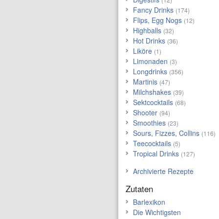
Fancy Drinks
(174)
Flips, Egg Nogs
(12)
Highballs
(32)
Hot Drinks
(36)
Liköre
(1)
Limonaden
(3)
Longdrinks
(356)
Martinis
(47)
Milchshakes
(39)
Sektcocktails
(68)
Shooter
(94)
Smoothies
(23)
Sours, Fizzes, Collins
(116)
Teecocktails
(5)
Tropical Drinks
(127)
Archivierte Rezepte
Zutaten
Barlexikon
Die Wichtigsten