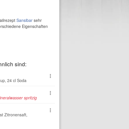
ailrezept
Sansibar
sehr
verschiedene Eigenschaften
nlich sind:
rup
,
24 cl Soda
neralwasser spritzig
st Zitronensaft
,