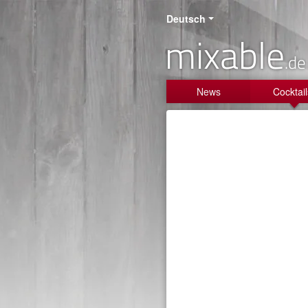
Deutsch
mixable
.de
News
Cocktail