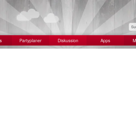
s
Partyplaner
Diskussion
Apps
M