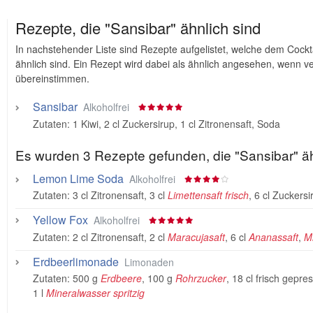
Rezepte, die "Sansibar" ähnlich sind
In nachstehender Liste sind Rezepte aufgelistet, welche dem Cockt
ähnlich sind. Ein Rezept wird dabei als ähnlich angesehen, wenn 
übereinstimmen.
Sansibar
Alkoholfrei
Zutaten:
1 Kiwi
,
2 cl Zuckersirup
,
1 cl Zitronensaft
,
Soda
Es wurden 3 Rezepte gefunden, die "Sansibar" äh
Lemon Lime Soda
Alkoholfrei
Zutaten:
3 cl Zitronensaft
,
3 cl
Limettensaft frisch
,
6 cl Zuckersi
Yellow Fox
Alkoholfrei
Zutaten:
2 cl Zitronensaft
,
2 cl
Maracujasaft
,
6 cl
Ananassaft
,
Mi
Erdbeerlimonade
Limonaden
Zutaten:
500 g
Erdbeere
,
100 g
Rohrzucker
,
18 cl frisch gepres
1 l
Mineralwasser spritzig