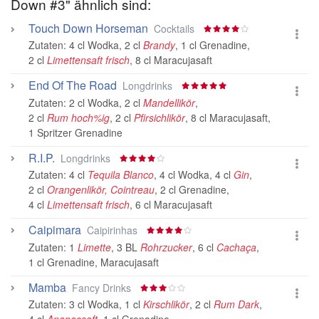
Down #3" ähnlich sind:
Touch Down Horseman
Cocktails
Zutaten:
4 cl Wodka
,
2 cl
Brandy
,
1 cl Grenadine
,
2 cl
Limettensaft frisch
,
8 cl Maracujasaft
End Of The Road
Longdrinks
Zutaten:
2 cl Wodka
,
2 cl
Mandellikör
,
2 cl
Rum hoch%ig
,
2 cl
Pfirsichlikör
,
8 cl Maracujasaft
,
1 Spritzer Grenadine
R.I.P.
Longdrinks
Zutaten:
4 cl
Tequila Blanco
,
4 cl Wodka
,
4 cl
Gin
,
2 cl
Orangenlikör, Cointreau
,
2 cl Grenadine
,
4 cl
Limettensaft frisch
,
6 cl Maracujasaft
Caipimara
Caipirinhas
Zutaten:
1
Limette
,
3 BL
Rohrzucker
,
6 cl
Cachaça
,
1 cl Grenadine
,
Maracujasaft
Mamba
Fancy Drinks
Zutaten:
3 cl Wodka
,
1 cl
Kirschlikör
,
2 cl
Rum Dark
,