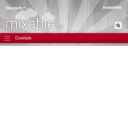
Anmelden
Deutsch
mixable
.de
Cocktails