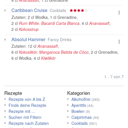
4 cl
Ananassaft
,
1 cl Grenadine
Caribbean Cruise
Cocktails
Zutaten:
2 cl Wodka
,
1 cl Grenadine
,
2 cl
Rum White, Bacardi Carta Blanca
,
4 cl
Ananassaft
,
2 cl
Kokossirup
Absolut Hammer
Fancy Drinks
Zutaten:
12 cl
Ananassaft
,
6 cl
Kokoslikör, Mangaroca Batida de Côco
,
2 cl Grenadine
,
6 cl Wodka
,
4 cl
Kiwilikör
1 - 7 von 7
Rezepte
Kategorien
Rezepte von A bis Z
Alkoholfrei
(340)
Finde deine Rezepte
Aperitifs
(44)
Rezepte mit ...
Bowlen
(9)
Suchen mit Filtern
Caipirinhas
(44)
Rezepte nach Zutaten
Cocktails
(561)