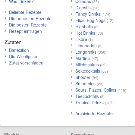
Was trinken?
Coladas
(35)
Digestifs
(12)
Beliebte Rezepte
Fancy Drinks
(174)
Die neuesten Rezepte
Flips, Egg Nogs
(12)
Die besten Rezepte
Highballs
(32)
Rezept eintragen
Hot Drinks
(36)
Liköre
(1)
Zutaten
Limonaden
(3)
Barlexikon
Longdrinks
(356)
Die Wichtigsten
Martinis
(47)
Zutat vorschlagen
Milchshakes
(39)
Sektcocktails
(68)
Shooter
(94)
Smoothies
(23)
Sours, Fizzes, Collins
(116)
Teecocktails
(5)
Tropical Drinks
(127)
Archivierte Rezepte
Mixable
Partyplaner