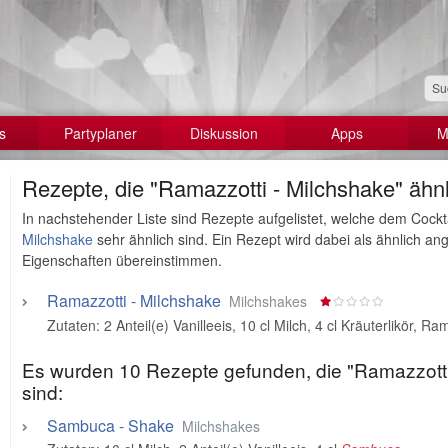
s
Partyplaner
Diskussion
Apps
M
Rezepte, die "Ramazzotti - Milchshake" ähnl
In nachstehender Liste sind Rezepte aufgelistet, welche dem Cockt
Milchshake
sehr ähnlich sind. Ein Rezept wird dabei als ähnlich 
Eigenschaften übereinstimmen.
Ramazzotti - Milchshake
Milchshakes
Zutaten:
2 Anteil(e) Vanilleeis
,
10 cl Milch
,
4 cl Kräuterlikör, R
Es wurden 10 Rezepte gefunden, die "Ramazzotti
sind:
Sambuca - Shake
Milchshakes