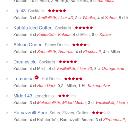
Zutaten:
10 cl Milch
,
2 Anteil(e) Vanilleeis
,
4 cl
Sambuca
Up 43
Cocktails
Zutaten:
3 cl
Vanillelikör, Licor 43
,
2 cl
Wodka
,
4 cl
Sahne
,
8 cl 
Kahlúa Iced Coffee
Cocktails
Zutaten:
4 cl
Kaffeelikör, Kahlúa
,
4 cl Milch
,
8 cl
Kaffee
African Queen
Fancy Drinks
Zutaten:
4 cl
Sahnelikör, Amarula
,
4 cl
Kirschsaft
,
4 cl Milch
Dreamsicle
Cocktails
Zutaten:
4 cl Milch
,
4 cl
Vanillelikör, Licor 43
,
8 cl
Orangensaft
Lumumba
Hot Drinks
Zutaten:
4 cl
Rum Dark
,
0,2 l Milch
,
1 EL
Kakaopulver
Midori 43
Longdrinks
Zutaten:
3 cl
Melonenlikör, Midori Melon
,
3 cl
Vanillelikör, Licor 
Ramazzotti Sour
Sours, Fizzes, Collins
Zutaten:
4 cl Kräuterlikör, Ramazzotti Amaro
,
3 cl
Zitronensaft
,