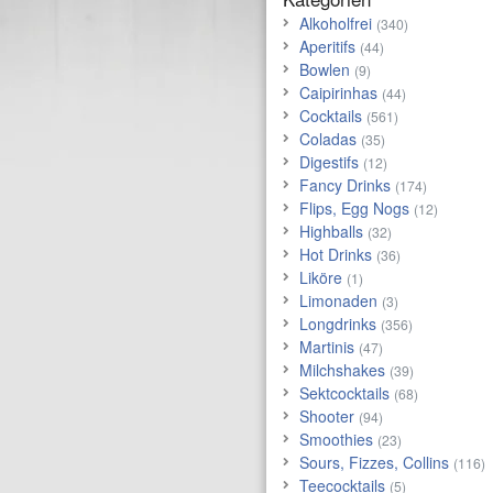
Alkoholfrei
(340)
Aperitifs
(44)
Bowlen
(9)
Caipirinhas
(44)
Cocktails
(561)
Coladas
(35)
Digestifs
(12)
Fancy Drinks
(174)
Flips, Egg Nogs
(12)
Highballs
(32)
Hot Drinks
(36)
Liköre
(1)
Limonaden
(3)
Longdrinks
(356)
Martinis
(47)
Milchshakes
(39)
Sektcocktails
(68)
Shooter
(94)
Smoothies
(23)
Sours, Fizzes, Collins
(116)
Teecocktails
(5)