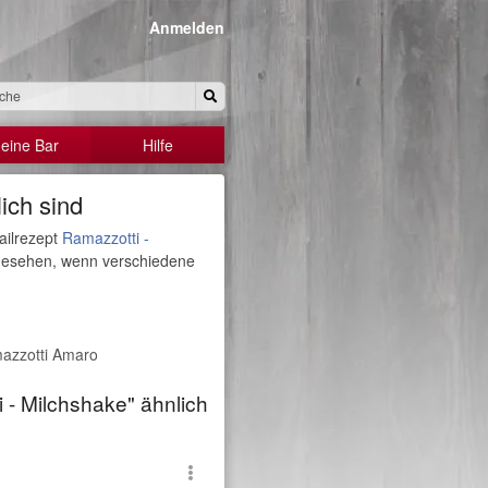
Anmelden
eine Bar
Hilfe
ich sind
ailrezept
Ramazzotti -
angesehen, wenn verschiedene
amazzotti Amaro
 - Milchshake" ähnlich