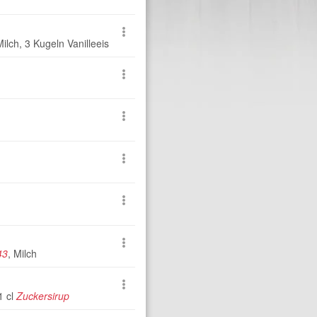
Milch
,
3 Kugeln Vanilleeis
43
,
Milch
1 cl
Zuckersirup