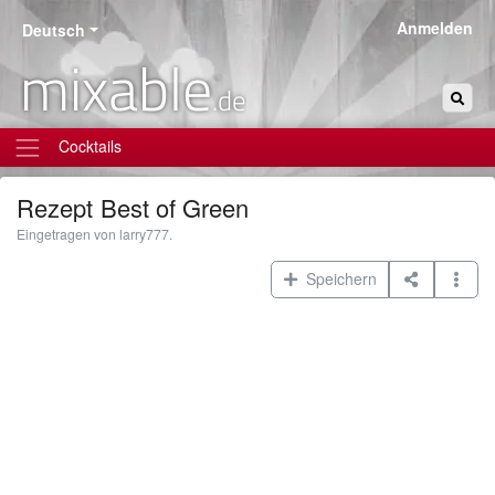
Anmelden
Deutsch
mixable
.de
Cocktails
Rezept
Best of Green
Eingetragen von larry777.
Speichern