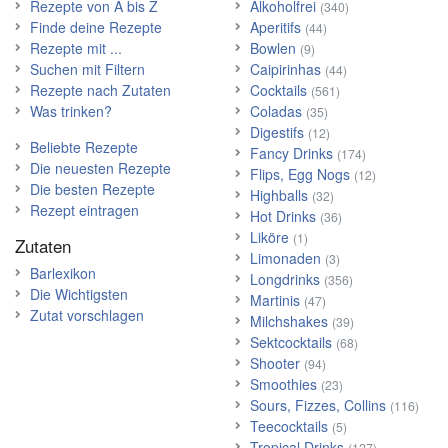
Rezepte von A bis Z
Alkoholfrei
(340)
Finde deine Rezepte
Aperitifs
(44)
Rezepte mit ...
Bowlen
(9)
Suchen mit Filtern
Caipirinhas
(44)
Rezepte nach Zutaten
Cocktails
(561)
Was trinken?
Coladas
(35)
Digestifs
(12)
Beliebte Rezepte
Fancy Drinks
(174)
Die neuesten Rezepte
Flips, Egg Nogs
(12)
Die besten Rezepte
Highballs
(32)
Rezept eintragen
Hot Drinks
(36)
Liköre
(1)
Zutaten
Limonaden
(3)
Barlexikon
Longdrinks
(356)
Die Wichtigsten
Martinis
(47)
Zutat vorschlagen
Milchshakes
(39)
Sektcocktails
(68)
Shooter
(94)
Smoothies
(23)
Sours, Fizzes, Collins
(116)
Teecocktails
(5)
Tropical Drinks
(127)