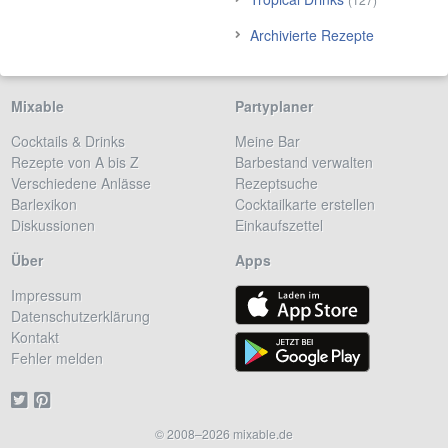
Archivierte Rezepte
Mixable
Partyplaner
Cocktails & Drinks
Meine Bar
Rezepte von A bis Z
Barbestand verwalten
Verschiedene Anlässe
Rezeptsuche
Barlexikon
Cocktailkarte erstellen
Diskussionen
Einkaufszettel
Über
Apps
Impressum
Datenschutzerklärung
Kontakt
Fehler melden
© 2008–2026 mixable.de