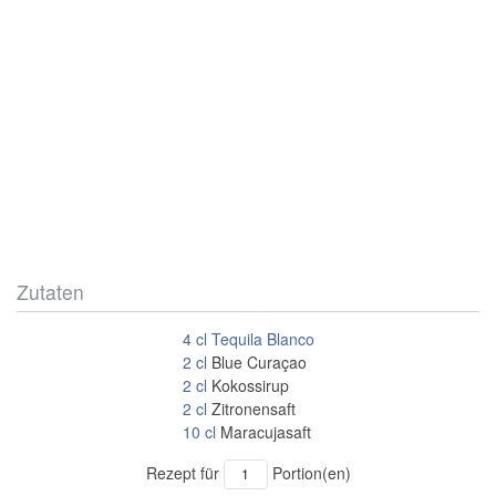
Zutaten
4
cl
Tequila Blanco
2
cl
Blue Curaçao
2
cl
Kokossirup
2
cl
Zitronensaft
10
cl
Maracujasaft
Rezept für
Portion(en)