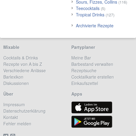
Sours, Fizzes, Collins
(116)
Teecocktails
(5)
Tropical Drinks
(127)
Archivierte Rezepte
Mixable
Partyplaner
Cocktails & Drinks
Meine Bar
Rezepte von A bis Z
Barbestand verwalten
Verschiedene Anlässe
Rezeptsuche
Barlexikon
Cocktailkarte erstellen
Diskussionen
Einkaufszettel
Über
Apps
Impressum
Datenschutzerklärung
Kontakt
Fehler melden