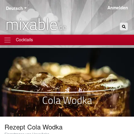
Anmelden
Deutsch
mixable
.de
Cocktails
Cola Wodka
Rezept
Cola Wodka
Eingetragen von HexeAnke.