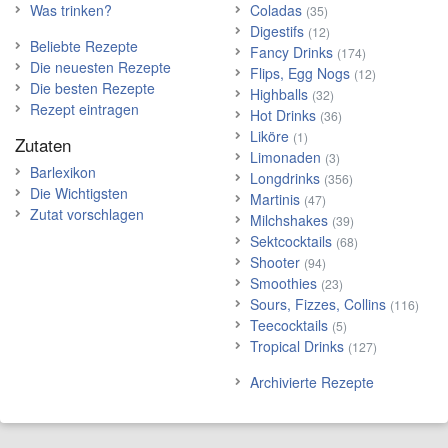
Was trinken?
Coladas
(35)
Digestifs
(12)
Beliebte Rezepte
Fancy Drinks
(174)
Die neuesten Rezepte
Flips, Egg Nogs
(12)
Die besten Rezepte
Highballs
(32)
Rezept eintragen
Hot Drinks
(36)
Liköre
(1)
Zutaten
Limonaden
(3)
Barlexikon
Longdrinks
(356)
Die Wichtigsten
Martinis
(47)
Zutat vorschlagen
Milchshakes
(39)
Sektcocktails
(68)
Shooter
(94)
Smoothies
(23)
Sours, Fizzes, Collins
(116)
Teecocktails
(5)
Tropical Drinks
(127)
Archivierte Rezepte