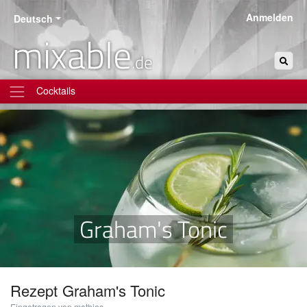
Anmelden
Deutsch
mixable
.de
Cocktails
Graham's Tonic
Rezept
Graham's Tonic
Eingetragen von mathias.