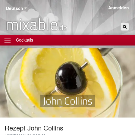
Anmelden
Deutsch
mixable
.de
Cocktails
John Collins
Rezept
John Collins
Eingetragen von mathias.