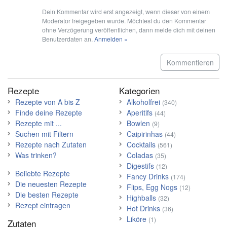
Dein Kommentar wird erst angezeigt, wenn dieser von einem
Moderator freigegeben wurde. Möchtest du den Kommentar
ohne Verzögerung veröffentlichen, dann melde dich mit deinen
Benutzerdaten an.
Anmelden »
Kommentieren
Rezepte
Kategorien
Rezepte von A bis Z
Alkoholfrei
(340)
Finde deine Rezepte
Aperitifs
(44)
Rezepte mit ...
Bowlen
(9)
Suchen mit Filtern
Caipirinhas
(44)
Rezepte nach Zutaten
Cocktails
(561)
Was trinken?
Coladas
(35)
Digestifs
(12)
Beliebte Rezepte
Fancy Drinks
(174)
Die neuesten Rezepte
Flips, Egg Nogs
(12)
Die besten Rezepte
Highballs
(32)
Rezept eintragen
Hot Drinks
(36)
Liköre
(1)
Zutaten