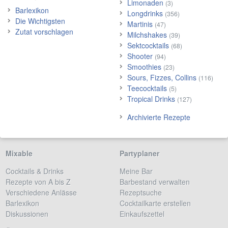
Limonaden
(3)
Barlexikon
Longdrinks
(356)
Die Wichtigsten
Martinis
(47)
Zutat vorschlagen
Milchshakes
(39)
Sektcocktails
(68)
Shooter
(94)
Smoothies
(23)
Sours, Fizzes, Collins
(116)
Teecocktails
(5)
Tropical Drinks
(127)
Archivierte Rezepte
Mixable
Partyplaner
Cocktails & Drinks
Meine Bar
Rezepte von A bis Z
Barbestand verwalten
Verschiedene Anlässe
Rezeptsuche
Barlexikon
Cocktailkarte erstellen
Diskussionen
Einkaufszettel