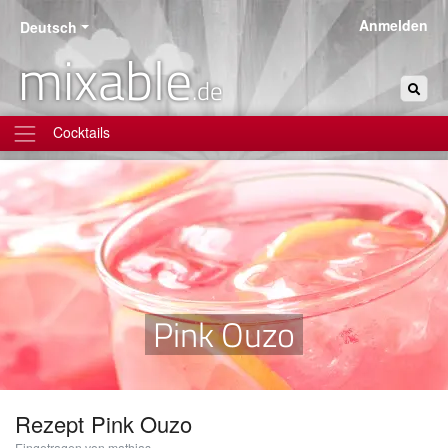
Anmelden
Deutsch
mixable
.de
Cocktails
Pink Ouzo
Rezept
Pink Ouzo
Eingetragen von mathias.