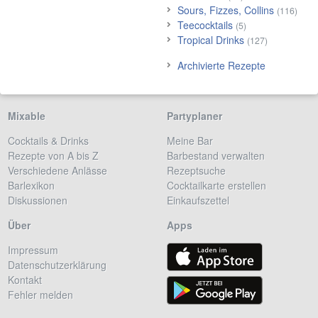
Sours, Fizzes, Collins
(116)
Teecocktails
(5)
Tropical Drinks
(127)
Archivierte Rezepte
Mixable
Partyplaner
Cocktails & Drinks
Meine Bar
Rezepte von A bis Z
Barbestand verwalten
Verschiedene Anlässe
Rezeptsuche
Barlexikon
Cocktailkarte erstellen
Diskussionen
Einkaufszettel
Über
Apps
Impressum
Datenschutzerklärung
Kontakt
Fehler melden