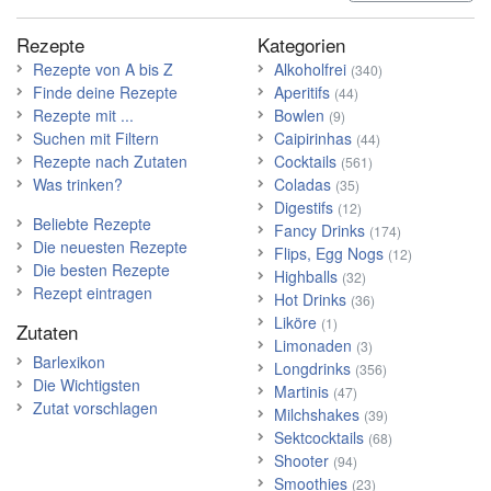
Rezepte
Kategorien
Rezepte von A bis Z
Alkoholfrei
(340)
Finde deine Rezepte
Aperitifs
(44)
Rezepte mit ...
Bowlen
(9)
Suchen mit Filtern
Caipirinhas
(44)
Rezepte nach Zutaten
Cocktails
(561)
Was trinken?
Coladas
(35)
Digestifs
(12)
Beliebte Rezepte
Fancy Drinks
(174)
Die neuesten Rezepte
Flips, Egg Nogs
(12)
Die besten Rezepte
Highballs
(32)
Rezept eintragen
Hot Drinks
(36)
Liköre
(1)
Zutaten
Limonaden
(3)
Barlexikon
Longdrinks
(356)
Die Wichtigsten
Martinis
(47)
Zutat vorschlagen
Milchshakes
(39)
Sektcocktails
(68)
Shooter
(94)
Smoothies
(23)