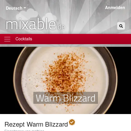
Anmelden
Deutsch
mixable
.de
Cocktails
Warm Blizzard
Rezept
Warm Blizzard
Eingetragen von mathias.