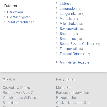
Liköre
(1)
Zutaten
Limonaden
(3)
Barlexikon
Longdrinks
(356)
Die Wichtigsten
Martinis
(47)
Zutat vorschlagen
Milchshakes
(39)
Sektcocktails
(68)
Shooter
(94)
Smoothies
(23)
Sours, Fizzes, Collins
(116)
Teecocktails
(5)
Tropical Drinks
(127)
Archivierte Rezepte
Mixable
Partyplaner
Cocktails & Drinks
Meine Bar
Rezepte von A bis Z
Barbestand verwalten
Verschiedene Anlässe
Rezeptsuche
Barlexikon
Cocktailkarte erstellen