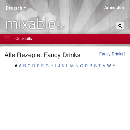
Anmelden
Deutsch
mixable
.de
Cocktails
Alle Rezepte: Fancy Drinks
Fancy Drinks?
#
A
B
C
D
E
F
G
H
I
J
K
L
M
N
O
P
R
S
T
V
W
Y