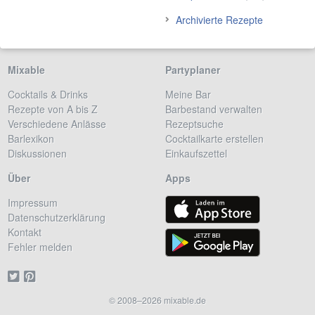
Archivierte Rezepte
Mixable
Partyplaner
Cocktails & Drinks
Meine Bar
Rezepte von A bis Z
Barbestand verwalten
Verschiedene Anlässe
Rezeptsuche
Barlexikon
Cocktailkarte erstellen
Diskussionen
Einkaufszettel
Über
Apps
Impressum
Datenschutzerklärung
Kontakt
Fehler melden
© 2008–2026 mixable.de