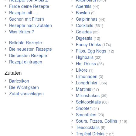
Finde deine Rezepte
Aperitifs
(44)
Rezepte mit ...
Bowlen
(9)
Suchen mit Filtern
Caipirinhas
(44)
Rezepte nach Zutaten
Cocktails
(561)
Was trinken?
Coladas
(35)
Digestifs
(12)
Beliebte Rezepte
Fancy Drinks
(174)
Die neuesten Rezepte
Flips, Egg Nogs
(12)
Die besten Rezepte
Highballs
(32)
Rezept eintragen
Hot Drinks
(36)
Liköre
(1)
Zutaten
Limonaden
(3)
Barlexikon
Longdrinks
(356)
Die Wichtigsten
Martinis
(47)
Zutat vorschlagen
Milchshakes
(39)
Sektcocktails
(68)
Shooter
(94)
Smoothies
(23)
Sours, Fizzes, Collins
(116)
Teecocktails
(5)
Tropical Drinks
(127)