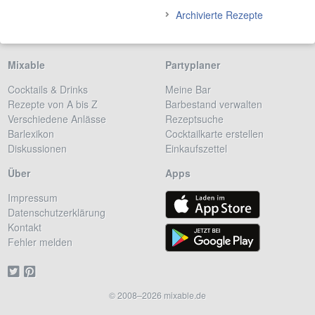
Archivierte Rezepte
Mixable
Partyplaner
Cocktails & Drinks
Meine Bar
Rezepte von A bis Z
Barbestand verwalten
Verschiedene Anlässe
Rezeptsuche
Barlexikon
Cocktailkarte erstellen
Diskussionen
Einkaufszettel
Über
Apps
Impressum
Datenschutzerklärung
Kontakt
Fehler melden
© 2008–2026 mixable.de