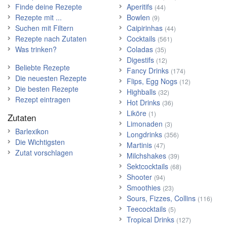
Finde deine Rezepte
Aperitifs
(44)
Rezepte mit ...
Bowlen
(9)
Suchen mit Filtern
Caipirinhas
(44)
Rezepte nach Zutaten
Cocktails
(561)
Was trinken?
Coladas
(35)
Digestifs
(12)
Beliebte Rezepte
Fancy Drinks
(174)
Die neuesten Rezepte
Flips, Egg Nogs
(12)
Die besten Rezepte
Highballs
(32)
Rezept eintragen
Hot Drinks
(36)
Liköre
(1)
Zutaten
Limonaden
(3)
Barlexikon
Longdrinks
(356)
Die Wichtigsten
Martinis
(47)
Zutat vorschlagen
Milchshakes
(39)
Sektcocktails
(68)
Shooter
(94)
Smoothies
(23)
Sours, Fizzes, Collins
(116)
Teecocktails
(5)
Tropical Drinks
(127)