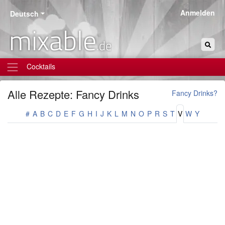
Anmelden
Deutsch
mixable
.de
Cocktails
Alle Rezepte: Fancy Drinks
Fancy Drinks?
#
A
B
C
D
E
F
G
H
I
J
K
L
M
N
O
P
R
S
T
V
W
Y