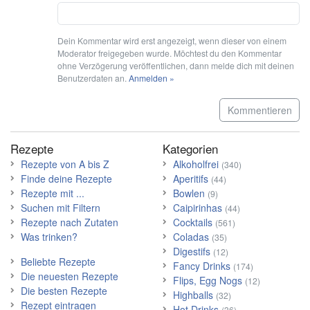
Dein Kommentar wird erst angezeigt, wenn dieser von einem
Moderator freigegeben wurde. Möchtest du den Kommentar
ohne Verzögerung veröffentlichen, dann melde dich mit deinen
Benutzerdaten an.
Anmelden »
Kommentieren
Rezepte
Kategorien
Rezepte von A bis Z
Alkoholfrei
(340)
Finde deine Rezepte
Aperitifs
(44)
Rezepte mit ...
Bowlen
(9)
Suchen mit Filtern
Caipirinhas
(44)
Rezepte nach Zutaten
Cocktails
(561)
Was trinken?
Coladas
(35)
Digestifs
(12)
Beliebte Rezepte
Fancy Drinks
(174)
Die neuesten Rezepte
Flips, Egg Nogs
(12)
Die besten Rezepte
Highballs
(32)
Rezept eintragen
Hot Drinks
(36)