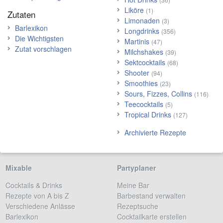
Liköre
(1)
Zutaten
Limonaden
(3)
Barlexikon
Longdrinks
(356)
Die Wichtigsten
Martinis
(47)
Zutat vorschlagen
Milchshakes
(39)
Sektcocktails
(68)
Shooter
(94)
Smoothies
(23)
Sours, Fizzes, Collins
(116)
Teecocktails
(5)
Tropical Drinks
(127)
Archivierte Rezepte
Mixable
Partyplaner
Cocktails & Drinks
Meine Bar
Rezepte von A bis Z
Barbestand verwalten
Verschiedene Anlässe
Rezeptsuche
Barlexikon
Cocktailkarte erstellen