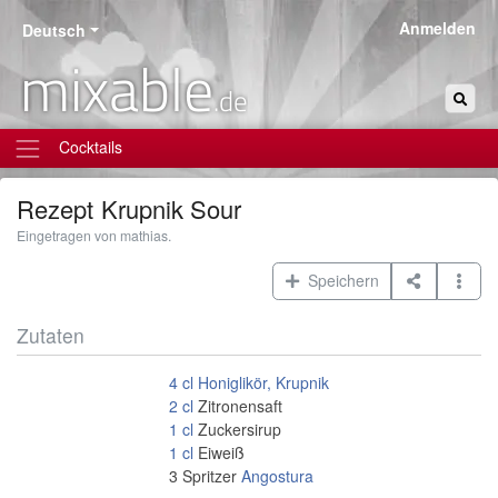
Anmelden
Deutsch
mixable
.de
Cocktails
Rezept
Krupnik Sour
Eingetragen von mathias.
Speichern
Zutaten
4
cl
Honiglikör, Krupnik
2
cl
Zitronensaft
1
cl
Zuckersirup
1
cl
Eiweiß
3
Spritzer
Angostura