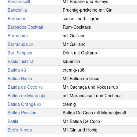
Bananasplit
Mit Banane und Baileys
Banderilla
Fruchtig-prickelnd mit Gin
Barbados
sauer - herb - grün
Barbados Cocktail
Rum-Cocktails
Barracuda
mit Galliano
Barracuda
Mit Galliano
#2
Bart Simpson
Drink mit Galliano
Basic Instinct
säuerlich
Batida 43
cremig-süß
Batida Bahia
Mit Batida de Coco
Batida de Coco
Mit Cachaça und Kokossirup
#2
Batida de Maracuja
mit Maracujasaft und Cachaça
Batida Orange
cremig
#2
Batida Passion
Batida De Coco mit Maracujasaft
Batiki
Mit Batida De Coco
Bee's Knees
Mit Gin und Honig