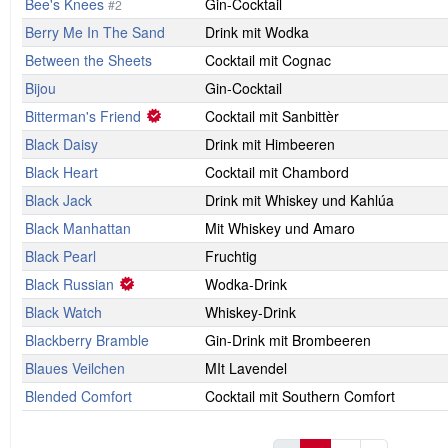
Bee's Knees
Gin-Cocktail
#2
Berry Me In The Sand
Drink mit Wodka
Between the Sheets
Cocktail mit Cognac
Bijou
Gin-Cocktail
Bitterman's Friend
Cocktail mit Sanbittèr
Black Daisy
Drink mit Himbeeren
Black Heart
Cocktail mit Chambord
Black Jack
Drink mit Whiskey und Kahlúa
Black Manhattan
Mit Whiskey und Amaro
Black Pearl
Fruchtig
Black Russian
Wodka-Drink
Black Watch
Whiskey-Drink
Blackberry Bramble
Gin-Drink mit Brombeeren
Blaues Veilchen
MIt Lavendel
Blended Comfort
Cocktail mit Southern Comfort