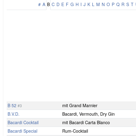
#
A
B
C
D
E
F
G
H
I
J
K
L
M
N
O
P
Q
R
S
T
B 52
mit Grand Marnier
#3
B.V.D.
Bacardi, Vermouth, Dry Gin
Bacardi Cocktail
mit Bacardi Carta Blanco
Bacardi Special
Rum-Cocktail