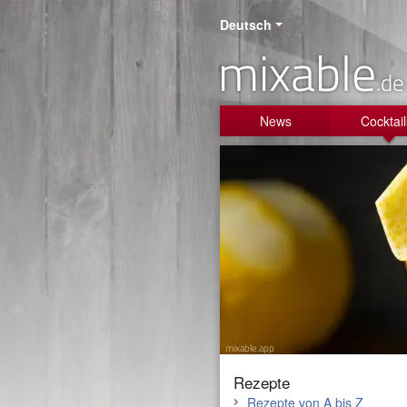
Deutsch
mixable
.de
News
Cocktail
Rezepte
Rezepte von A bis Z