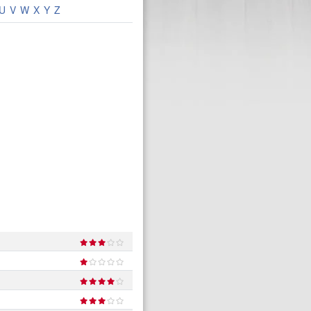
U
V
W
X
Y
Z