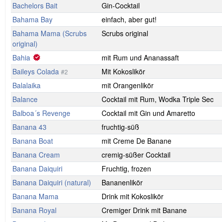
Bachelors Bait
Gin-Cocktail
Bahama Bay
einfach, aber gut!
Bahama Mama (Scrubs
Scrubs original
original)
Bahia
mit Rum und Ananassaft
Baileys Colada
Mit Kokoslikör
#2
Balalaika
mit Orangenlikör
Balance
Cocktail mit Rum, Wodka Triple Sec
Balboa´s Revenge
Cocktail mit Gin und Amaretto
Banana 43
fruchtig-süß
Banana Boat
mit Creme De Banane
Banana Cream
cremig-süßer Cocktail
Banana Daiquiri
Fruchtig, frozen
Banana Daiquiri (natural)
Bananenlikör
Banana Mama
Drink mit Kokoslikör
Banana Royal
Cremiger Drink mit Banane