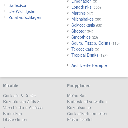
Limonaden
(3)
Barlexikon
Longdrinks
(356)
Die Wichtigsten
Martinis
(47)
Zutat vorschlagen
Milchshakes
(39)
Sektcocktails
(68)
Shooter
(94)
Smoothies
(23)
Sours, Fizzes, Collins
(116)
Teecocktails
(5)
Tropical Drinks
(127)
Archivierte Rezepte
Mixable
Partyplaner
Cocktails & Drinks
Meine Bar
Rezepte von A bis Z
Barbestand verwalten
Verschiedene Anlässe
Rezeptsuche
Barlexikon
Cocktailkarte erstellen
Diskussionen
Einkaufszettel