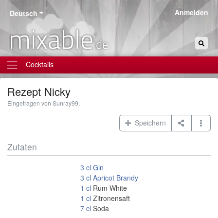
Anmelden
Deutsch
mixable
.de
Cocktails
Rezept
Nicky
Eingetragen von Sunray99.
Speichern
Zutaten
3
cl
Gin
3
cl
Apricot Brandy
1
cl
Rum White
1
cl
Zitronensaft
7
cl
Soda