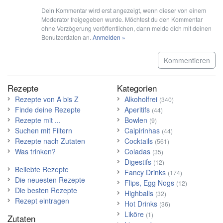
Dein Kommentar wird erst angezeigt, wenn dieser von einem
Moderator freigegeben wurde. Möchtest du den Kommentar
ohne Verzögerung veröffentlichen, dann melde dich mit deinen
Benutzerdaten an.
Anmelden »
Kommentieren
Rezepte
Kategorien
Rezepte von A bis Z
Alkoholfrei
(340)
Finde deine Rezepte
Aperitifs
(44)
Rezepte mit ...
Bowlen
(9)
Suchen mit Filtern
Caipirinhas
(44)
Rezepte nach Zutaten
Cocktails
(561)
Was trinken?
Coladas
(35)
Digestifs
(12)
Beliebte Rezepte
Fancy Drinks
(174)
Die neuesten Rezepte
Flips, Egg Nogs
(12)
Die besten Rezepte
Highballs
(32)
Rezept eintragen
Hot Drinks
(36)
Liköre
(1)
Zutaten